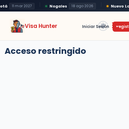
otá
Nogales
Nuevo L
11 mar 2027
18 ago 2026
Visa Hunter
Iniciar Sesión
Regist
Acceso restringido