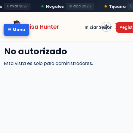
á
Nogales
Tijuana
11 mar 2027
10 ago 2026
5
Visa Hunter
Iniciar Sesión
Regist
☰ Menu
No autorizado
Esta vista es solo para administradores.