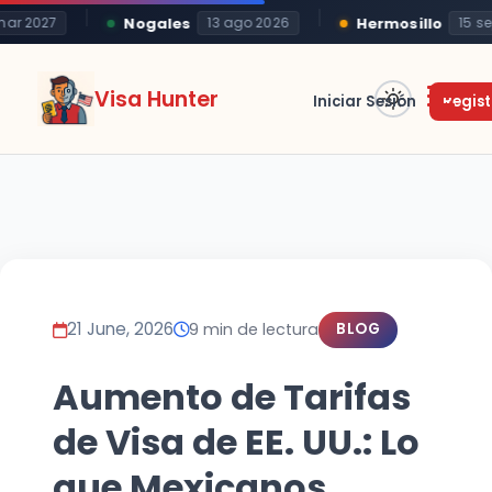
Nogales
Hermosillo
 2027
13 ago 2026
15 sep 2
Visa Hunter
Iniciar Sesión
Regist
21 June, 2026
9 min de lectura
BLOG
Aumento de Tarifas
de Visa de EE. UU.: Lo
que Mexicanos