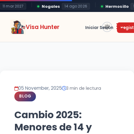
Nogales
Hermosillo
1 mar 2027
14 ago 2026
19
Visa Hunter
Iniciar Sesión
Regist
05 November, 2025
3 min de lectura
BLOG
Cambio 2025:
Menores de 14 y