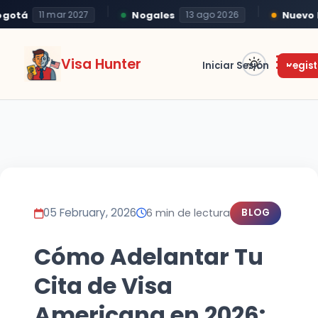
tá
Nogales
Nuevo Lar
11 mar 2027
13 ago 2026
Visa Hunter
Iniciar Sesión
Regist
05 February, 2026
6 min de lectura
BLOG
Cómo Adelantar Tu
Cita de Visa
Americana en 2026: