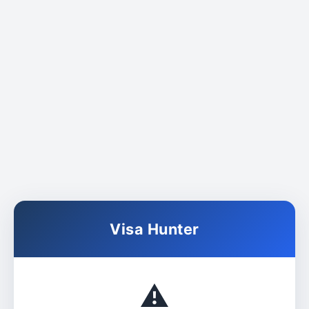
Visa Hunter
⚠️