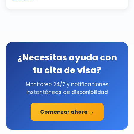
¿Necesitas ayuda con
tu cita de visa?
Monitoreo 24/7 y notificaciones
instantáneas de disponibilidad
Comenzar ahora →