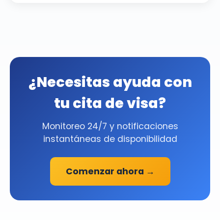
¿Necesitas ayuda con
tu cita de visa?
Monitoreo 24/7 y notificaciones
instantáneas de disponibilidad
Comenzar ahora →