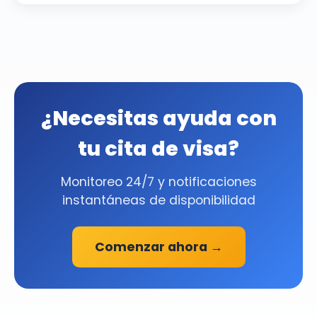
¿Necesitas ayuda con
tu cita de visa?
Monitoreo 24/7 y notificaciones
instantáneas de disponibilidad
Comenzar ahora →