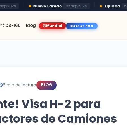
Nuevo Laredo
Tijuana
p 2026
22 sep 2026
6 oct
rt DS-160
Blog
Mundial
Gestor PRO
5 min de lectura
BLOG
te! Visa H-2 para
ctores de Camiones