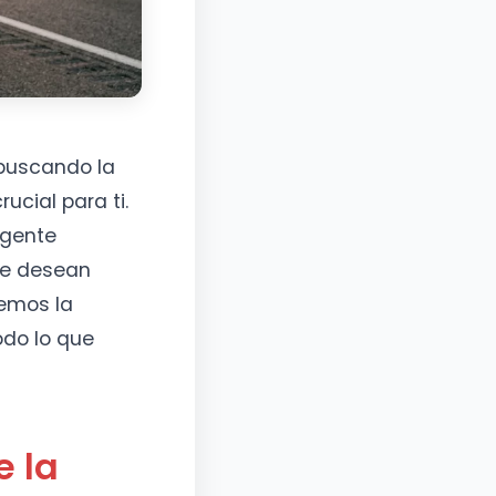
 buscando la
ucial para ti.
rgente
ue desean
demos la
odo lo que
e la