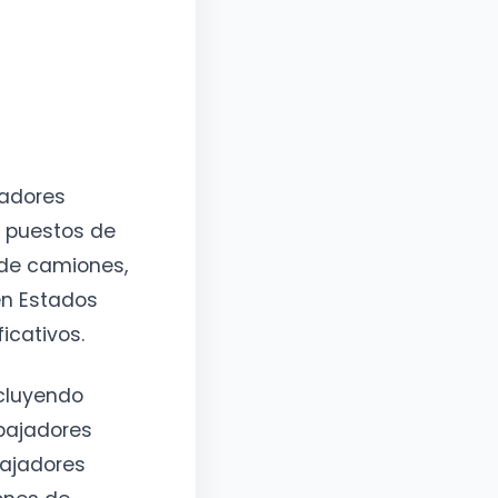
eadores
r puestos de
 de camiones,
en Estados
icativos.
ncluyendo
abajadores
bajadores