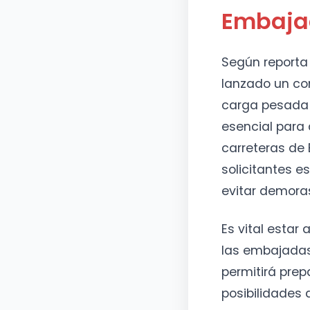
Embaja
Según report
lanzado un co
carga pesada q
esencial para
carreteras de 
solicitantes e
evitar demoras
Es vital estar
las embajadas
permitirá prep
posibilidades d