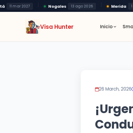
Nogales
Merida
11 mar 2027
13 ago 2026
1 se
Visa Hunter
Inicio
Sma
26 March, 2026
¡Urgen
Condu