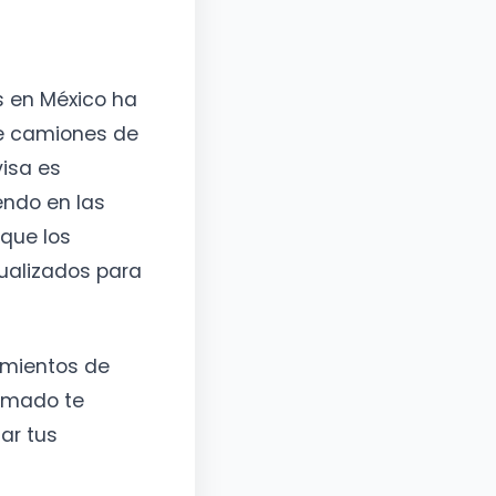
s en México ha
de camiones de
visa es
endo en las
que los
tualizados para
dimientos de
rmado te
ar tus