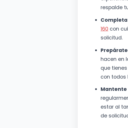
respalde tu
Completa e
160
con cui
solicitud.
Prepárate 
hacen en l
que tienes
con todos l
Mantente 
regularmen
estar al t
de solicitu