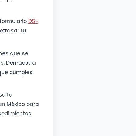
 formulario
DS-
etrasar tu
nes que se
tas. Demuestra
 que cumples
ulta
en México para
ocedimientos