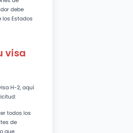
ones de
ador debe
e los Estados
u visa
isa H-2, aquí
icitud:
er todos los
tes de
to que