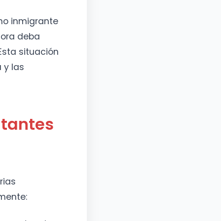
 no inmigrante
hora deba
 Esta situación
 y las
itantes
rias
mente: