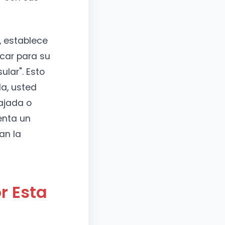
, establece
icar para su
ular". Esto
da, usted
ajada o
senta un
an la
r Esta