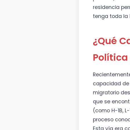
residencia pe
tenga toda la
¿Qué C
Polític
Recientemente
capacidad de l
migratorio de
que se encont
(como H-1B, L-1
proceso conoci
Esta vía era c