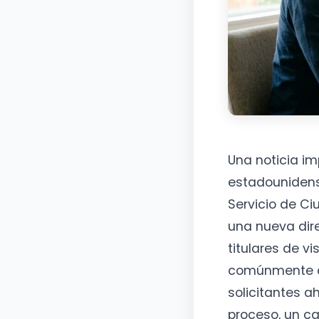
Una noticia i
estadounidense
Servicio de C
una nueva dir
titulares de v
comúnmente 
solicitantes a
proceso, un c