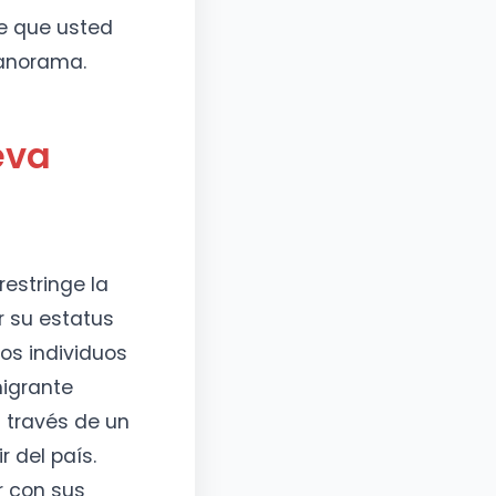
e que usted
panorama.
eva
estringe la
r su estatus
os individuos
migrante
a través de un
 del país.
r con sus