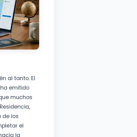
n al tanto. El
 ha emitido
n que muchos
 Residencia,
a de los
pletar el
acia la