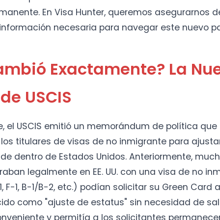
rmanente. En Visa Hunter, queremos asegurarnos d
 información necesaria para navegar este nuevo 
ambió Exactamente? La Nu
a de USCIS
, el USCIS emitió un memorándum de política que r
os titulares de visas de no inmigrante para ajusta
sde dentro de Estados Unidos. Anteriormente, much
raban legalmente en EE. UU. con una visa de no in
, F-1, B-1/B-2, etc.) podían solicitar su Green Card 
do como "ajuste de estatus" sin necesidad de salir
onveniente y permitía a los solicitantes permanece