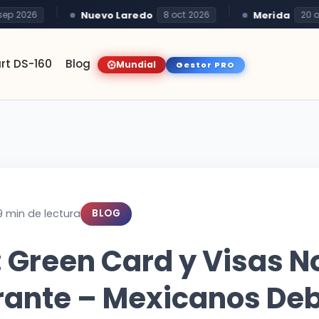
Nuevo Laredo
Merida
 2026
8 oct 2026
20 oct 
rt DS-160
Blog
Mundial
Gestor PRO
9 min de lectura
BLOG
 Green Card y Visas N
rante – Mexicanos De