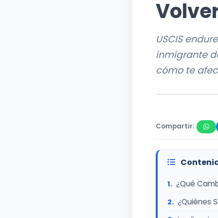
Volve
USCIS endurec
inmigrante d
cómo te afec
Compartir:
Contenid
¿Qué Cambi
¿Quiénes S