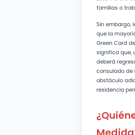
familias o tra
Sin embargo, l
que la mayoría
Green Card des
significa que,
deberá regresa
consulado de EE
obstáculo adi
residencia pe
¿Quiéne
Medida