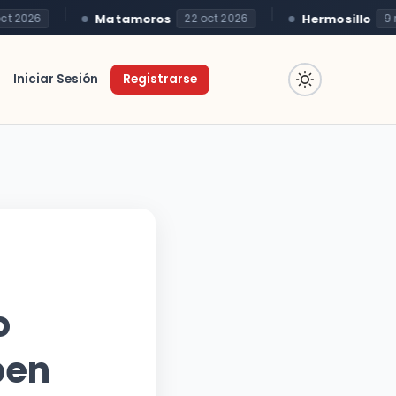
Matamoros
Hermosillo
2026
22 oct 2026
9 nov
Iniciar Sesión
Registrarse
o
ben