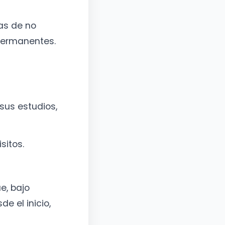
sas de no
 permanentes.
sus estudios,
sitos.
e, bajo
e el inicio,