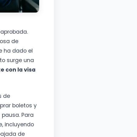
 aprobada.
losa de
te ha dado el
ato surge una
e con la visa
s de
prar boletos y
n pausa. Para
e, incluyendo
bajada de