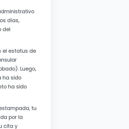
dministrativo
os días,
 del
 el estatus de
onsular
obado). Luego,
a ha sido
nto ha sido
 estampada, tu
da por la
 cita y