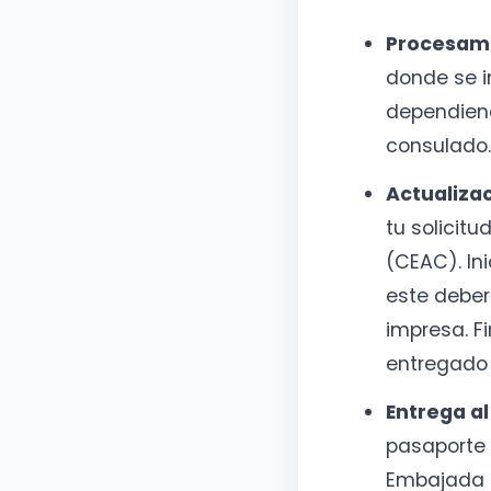
Procesami
donde se i
dependiend
consulado.
Actualizac
tu solicitu
(CEAC). In
este deber
impresa. F
entregado 
Entrega al
pasaporte 
Embajada (