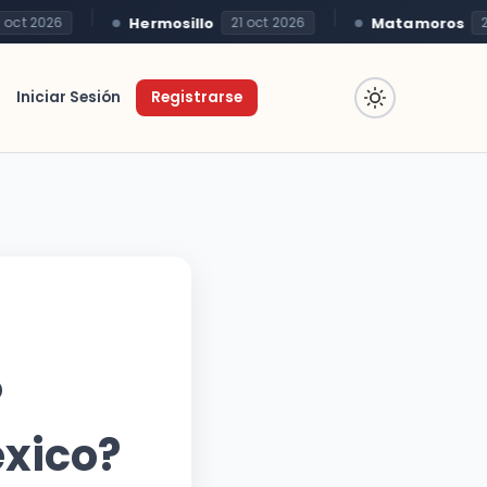
Hermosillo
Matamoros
t 2026
21 oct 2026
22 o
Iniciar Sesión
Registrarse
?
éxico?