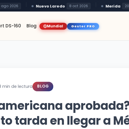
Nuevo Laredo
Merida
go 2026
8 oct 2026
20 oc
rt DS-160
Blog
Mundial
Gestor PRO
8 min de lectura
BLOG
 americana aprobada
o tarda en llegar a M