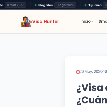
Nogales
Tijuana
11 mar 2027
11 ago 2026
11 a
Visa Hunter
Inicio
Sma
26 May, 2026
¿Visa
¿Cuánt