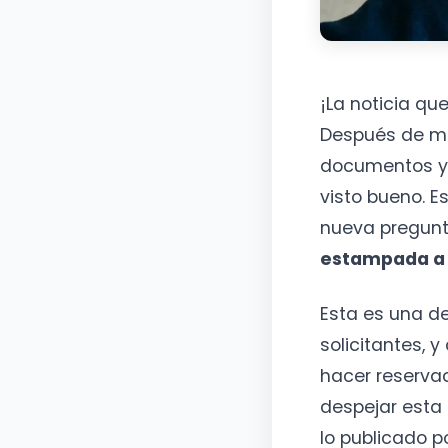
¡La noticia qu
Después de me
documentos y e
visto bueno. 
nueva pregun
estampada a 
Esta es una d
solicitantes, 
hacer reservac
despejar esta
lo publicado p