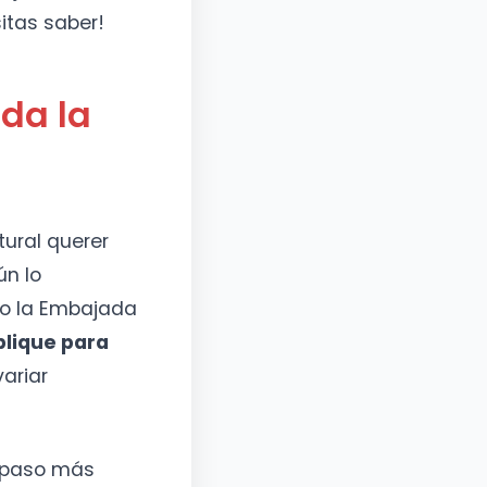
itas saber!
rda la
tural querer
ún lo
do la Embajada
plique para
ariar
l paso más