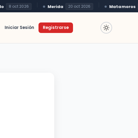
Merida
Matamoros
8 oct 2026
20 oct 2026
22
Iniciar Sesión
Registrarse