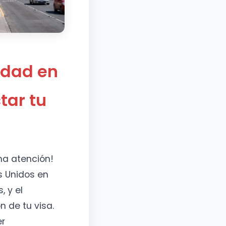
idad en
tar tu
ha atención!
s Unidos en
 y el
 de tu visa.
er