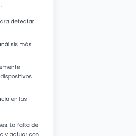
:
para detectar
nálisis más
lemente
dispositivos
ncia en las
es. La falta de
o y actuar con