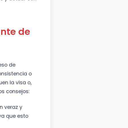
ante de
eso de
onsistencia o
n la visa o,
os consejos:
n veraz y
 ya que esto