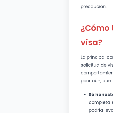
precaución.
¿Cómo t
visa?
La principal c
solicitud de v
comportamient
peor aún, que 
Sé honesto
completa e
podría lev