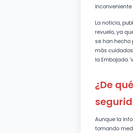
inconveniente 
La noticia, pu
revuelo, ya qu
se han hecho p
más cuidadoso
la Embajada. 
¿De qué
seguri
Aunque la inf
tomando medid