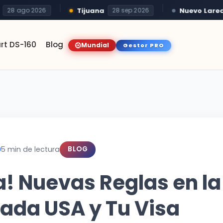
Tijuana
Nuevo Laredo
8 ago 2026
28 sep 2026
rt DS-160
Blog
Mundial
Gestor PRO
5 min de lectura
BLOG
a! Nuevas Reglas en la
ada USA y Tu Visa