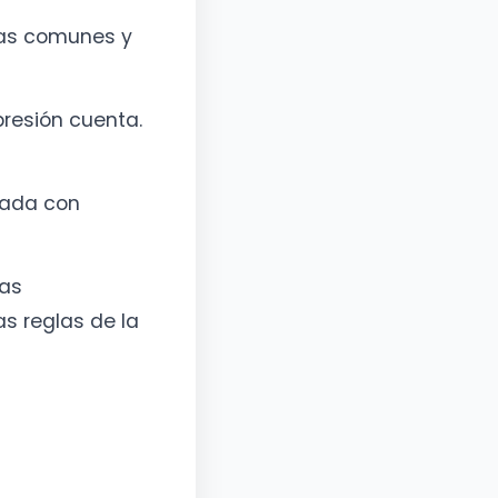
tas comunes y
presión cuenta.
jada con
las
s reglas de la