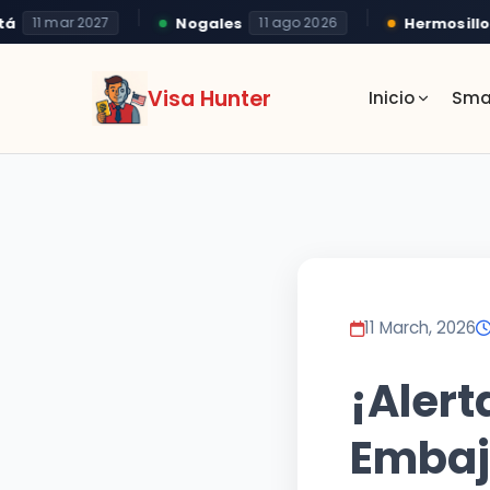
Nogales
Hermosillo
11 mar 2027
11 ago 2026
2
Visa Hunter
Inicio
Sma
11 March, 2026
¡Alert
Embaj