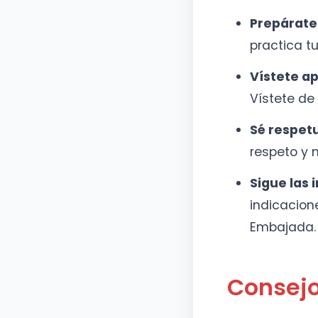
Prepárate 
practica tu
Vístete a
Vístete de
Sé respetu
respeto y 
Sigue las i
indicacion
Embajada.
Consejo