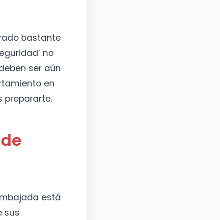
nerado bastante
seguridad’ no
a deben ser aún
rtamiento en
 prepararte.
 de
 Embajada está
e sus