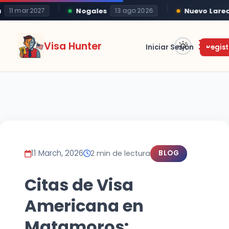
Nogales
Nuevo Laredo
11 mar 2027
13 ago 2026
Visa Hunter
Iniciar Sesión
Regist
11 March, 2026
2 min de lectura
BLOG
Citas de Visa
Americana en
Matamoros: