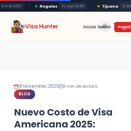
Nogales
Tijuana
1 mar 2027
10 ago 2026
5 oct 
Visa Hunter
Iniciar Sesión
Regist
18 November, 2025
3 min de lectura
BLOG
Nuevo Costo de Visa
Americana 2025: