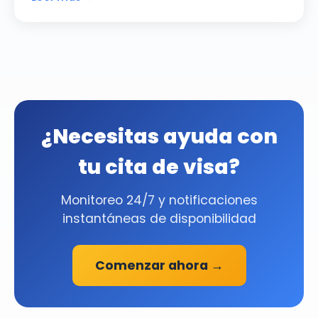
¿Necesitas ayuda con
tu cita de visa?
Monitoreo 24/7 y notificaciones
instantáneas de disponibilidad
Comenzar ahora →