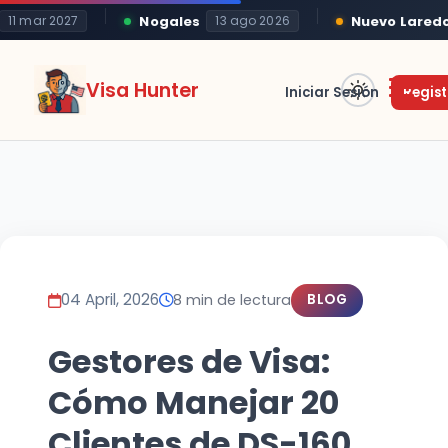
Nogales
Nuevo Laredo
 mar 2027
13 ago 2026
2
Visa Hunter
Iniciar Sesión
Regist
04 April, 2026
8 min de lectura
BLOG
Gestores de Visa:
Cómo Manejar 20
Clientes de DS-160